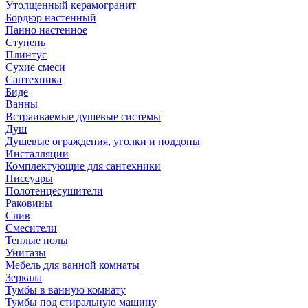
Утолщенный керамогранит
Бордюр настенный
Панно настенное
Ступень
Плинтус
Сухие смеси
Сантехника
Биде
Ванны
Встраиваемые душевые системы
Душ
Душевые ограждения, уголки и поддоны
Инсталляции
Комплектующие для сантехники
Писсуары
Полотенцесушители
Раковины
Слив
Смесители
Теплые полы
Унитазы
Мебель для ванной комнаты
Зеркала
Тумбы в ванную комнату
Тумбы под стиральную машину