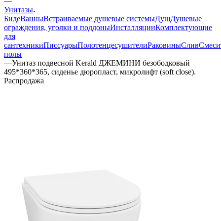
—
Унитазы
Биде
Ванны
Встраиваемые душевые системы
Душ
Душевые
ограждения, уголки и поддоны
Инсталляции
Комплектующие
для
сантехники
Писсуары
Полотенцесушители
Раковины
Слив
Смеси
полы
—
Унитаз подвесной Kerald ДЖЕМИНИ безободковый
495*360*365, сиденье дюропласт, микролифт (soft close).
Распродажа