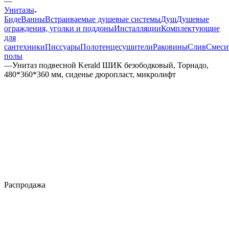
—
Унитазы
Биде
Ванны
Встраиваемые душевые системы
Душ
Душевые
ограждения, уголки и поддоны
Инсталляции
Комплектующие
для
сантехники
Писсуары
Полотенцесушители
Раковины
Слив
Смеси
полы
—
Унитаз подвесной Kerald ШИК безободковый, Торнадо,
480*360*360 мм, сиденье дюропласт, микролифт
Распродажа