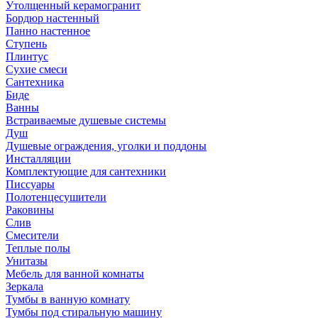
Утолщенный керамогранит
Бордюр настенный
Панно настенное
Ступень
Плинтус
Сухие смеси
Сантехника
Биде
Ванны
Встраиваемые душевые системы
Душ
Душевые ограждения, уголки и поддоны
Инсталляции
Комплектующие для сантехники
Писсуары
Полотенцесушители
Раковины
Слив
Смесители
Теплые полы
Унитазы
Мебель для ванной комнаты
Зеркала
Тумбы в ванную комнату
Тумбы под стиральную машину