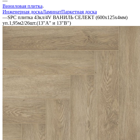
—
Виниловая плитка
Инженерная доска
Ламинат
Паркетная доска
—
SPC плитка 43кл/4V ВАНИЛЬ СЕЛЕКТ (600х125х4мм)
уп.1,95м2/26шт.(13"А" и 13"В")