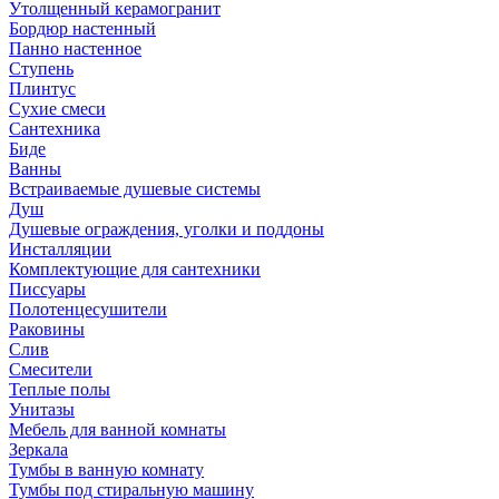
Утолщенный керамогранит
Бордюр настенный
Панно настенное
Ступень
Плинтус
Сухие смеси
Сантехника
Биде
Ванны
Встраиваемые душевые системы
Душ
Душевые ограждения, уголки и поддоны
Инсталляции
Комплектующие для сантехники
Писсуары
Полотенцесушители
Раковины
Слив
Смесители
Теплые полы
Унитазы
Мебель для ванной комнаты
Зеркала
Тумбы в ванную комнату
Тумбы под стиральную машину