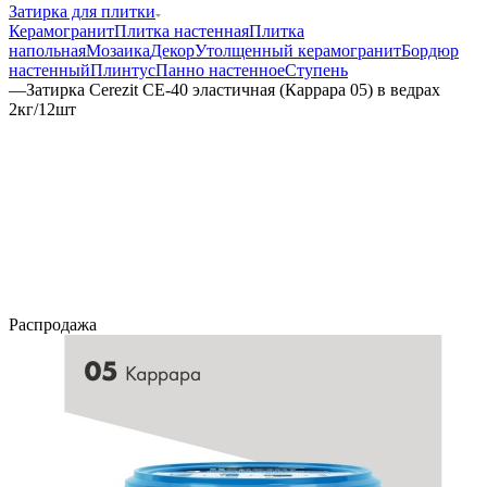
Затирка для плитки
Керамогранит
Плитка настенная
Плитка
напольная
Мозаика
Декор
Утолщенный керамогранит
Бордюр
настенный
Плинтус
Панно настенное
Ступень
—
Затирка Cerezit CE-40 эластичная (Каррара 05) в ведрах
2кг/12шт
Распродажа