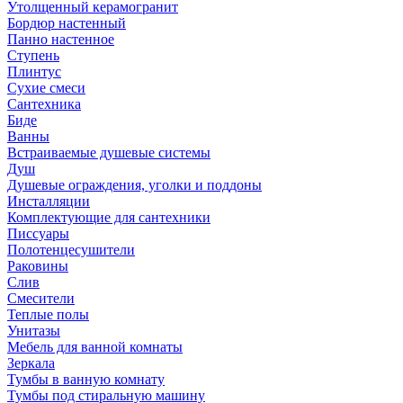
Утолщенный керамогранит
Бордюр настенный
Панно настенное
Ступень
Плинтус
Сухие смеси
Сантехника
Биде
Ванны
Встраиваемые душевые системы
Душ
Душевые ограждения, уголки и поддоны
Инсталляции
Комплектующие для сантехники
Писсуары
Полотенцесушители
Раковины
Слив
Смесители
Теплые полы
Унитазы
Мебель для ванной комнаты
Зеркала
Тумбы в ванную комнату
Тумбы под стиральную машину