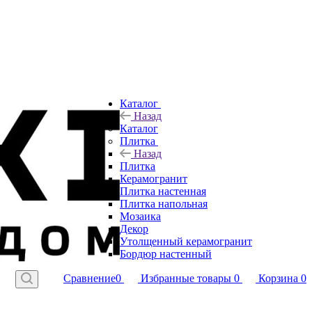
Каталог
Назад
Каталог
Плитка
Назад
Плитка
Керамогранит
Плитка настенная
Плитка напольная
Мозаика
Декор
Утолщенный керамогранит
Бордюр настенный
Сравнение
0
Избранные товары
0
Корзина
0