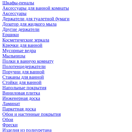
Шкафы-пеналы
Аксессуары для ванной комнаты
Аксессуары
Держатели для туалетной бумаги
Дозатор для жидкого мыла
Другие держатели
Ершики
Косметические зеркала
Крючки для ванной
Мусорные ведра
Мыльницы
Полки в ванную комнату
Полотенцедержатели
Поручни для ванной
Стаканы для ванной
Стойки для ванной
Напольные покрытия
Виниловая плитка
Инженерная доска
Ламинат
Паркетная доска
Обои и настенные покрытия
Обои
Фрески
Изделия из полиуретана