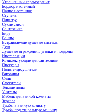
Утолщенный керамогранит
Бордюр настенный
Панно настенное
Ступень
Плинтус
Сухие смеси
Сантехника
Биде
Ванны
Встраиваемые душевые системы
Душ
Душевые ограждения, уголки и поддоны
Инсталляции
Комплектующие для сантехники
Писсуары
Полотенцесушители
Раковины
Слив
Смесители
Теплые полы
Унитазы
Мебель для ванной комнаты
Зеркала
Тумбы в ванную комнату
Тумбы под стиральную машину