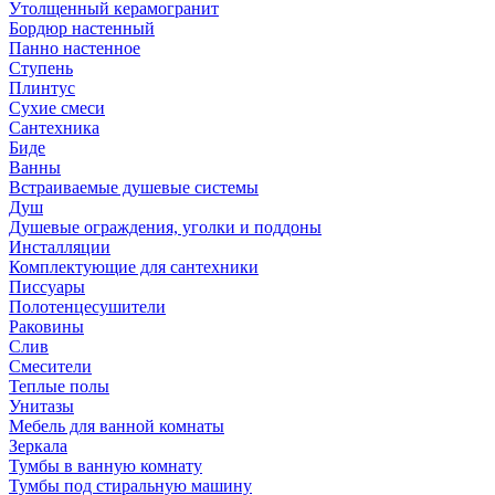
Утолщенный керамогранит
Бордюр настенный
Панно настенное
Ступень
Плинтус
Сухие смеси
Сантехника
Биде
Ванны
Встраиваемые душевые системы
Душ
Душевые ограждения, уголки и поддоны
Инсталляции
Комплектующие для сантехники
Писсуары
Полотенцесушители
Раковины
Слив
Смесители
Теплые полы
Унитазы
Мебель для ванной комнаты
Зеркала
Тумбы в ванную комнату
Тумбы под стиральную машину