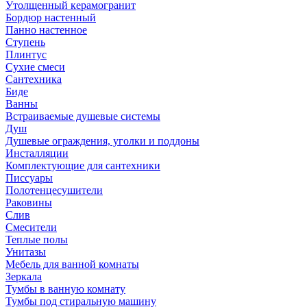
Утолщенный керамогранит
Бордюр настенный
Панно настенное
Ступень
Плинтус
Сухие смеси
Сантехника
Биде
Ванны
Встраиваемые душевые системы
Душ
Душевые ограждения, уголки и поддоны
Инсталляции
Комплектующие для сантехники
Писсуары
Полотенцесушители
Раковины
Слив
Смесители
Теплые полы
Унитазы
Мебель для ванной комнаты
Зеркала
Тумбы в ванную комнату
Тумбы под стиральную машину