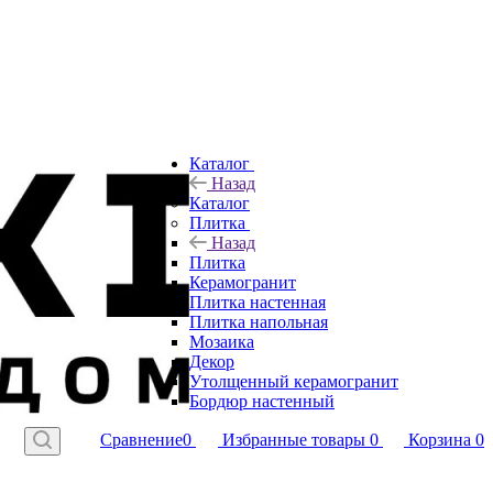
Каталог
Назад
Каталог
Плитка
Назад
Плитка
Керамогранит
Плитка настенная
Плитка напольная
Мозаика
Декор
Утолщенный керамогранит
Бордюр настенный
Сравнение
0
Избранные товары
0
Корзина
0