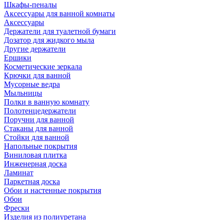
Шкафы-пеналы
Аксессуары для ванной комнаты
Аксессуары
Держатели для туалетной бумаги
Дозатор для жидкого мыла
Другие держатели
Ершики
Косметические зеркала
Крючки для ванной
Мусорные ведра
Мыльницы
Полки в ванную комнату
Полотенцедержатели
Поручни для ванной
Стаканы для ванной
Стойки для ванной
Напольные покрытия
Виниловая плитка
Инженерная доска
Ламинат
Паркетная доска
Обои и настенные покрытия
Обои
Фрески
Изделия из полиуретана