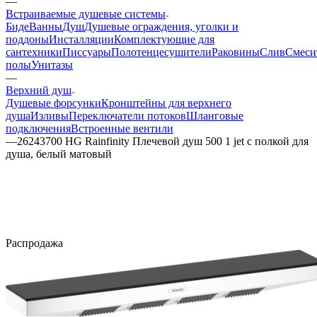
—
Встраиваемые душевые системы
Биде
Ванны
Душ
Душевые ограждения, уголки и
поддоны
Инсталляции
Комплектующие для
сантехники
Писсуары
Полотенцесушители
Раковины
Слив
Смеси
полы
Унитазы
—
Верхний душ
Душевые форсунки
Кронштейны для верхнего
душа
Изливы
Переключатели потоков
Шланговые
подключения
Встроенные вентили
—
26243700 HG Rainfinity Плечевой душ 500 1 jet с полкой для
душа, белый матовый
Распродажа