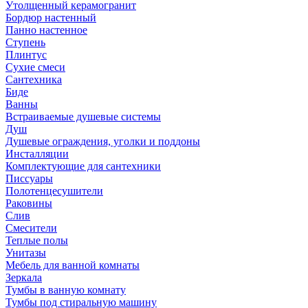
Утолщенный керамогранит
Бордюр настенный
Панно настенное
Ступень
Плинтус
Сухие смеси
Сантехника
Биде
Ванны
Встраиваемые душевые системы
Душ
Душевые ограждения, уголки и поддоны
Инсталляции
Комплектующие для сантехники
Писсуары
Полотенцесушители
Раковины
Слив
Смесители
Теплые полы
Унитазы
Мебель для ванной комнаты
Зеркала
Тумбы в ванную комнату
Тумбы под стиральную машину