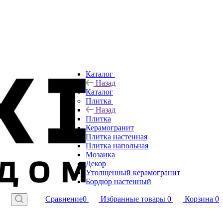
Каталог
Назад
Каталог
Плитка
Назад
Плитка
Керамогранит
Плитка настенная
Плитка напольная
Мозаика
Декор
Утолщенный керамогранит
Бордюр настенный
Сравнение
0
Избранные товары
0
Корзина
0