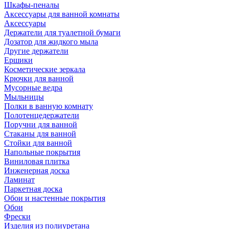
Шкафы-пеналы
Аксессуары для ванной комнаты
Аксессуары
Держатели для туалетной бумаги
Дозатор для жидкого мыла
Другие держатели
Ершики
Косметические зеркала
Крючки для ванной
Мусорные ведра
Мыльницы
Полки в ванную комнату
Полотенцедержатели
Поручни для ванной
Стаканы для ванной
Стойки для ванной
Напольные покрытия
Виниловая плитка
Инженерная доска
Ламинат
Паркетная доска
Обои и настенные покрытия
Обои
Фрески
Изделия из полиуретана