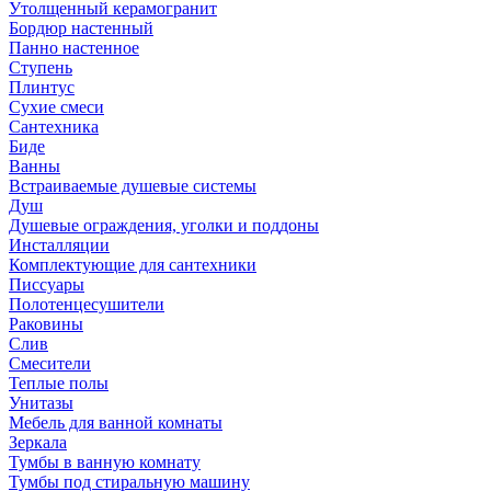
Утолщенный керамогранит
Бордюр настенный
Панно настенное
Ступень
Плинтус
Сухие смеси
Сантехника
Биде
Ванны
Встраиваемые душевые системы
Душ
Душевые ограждения, уголки и поддоны
Инсталляции
Комплектующие для сантехники
Писсуары
Полотенцесушители
Раковины
Слив
Смесители
Теплые полы
Унитазы
Мебель для ванной комнаты
Зеркала
Тумбы в ванную комнату
Тумбы под стиральную машину