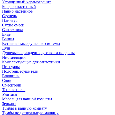
Утолщенный керамогранит
Бордюр настенный
Панно настенное
Ступень
Плинтус
Сухие смеси
Сантехника
Биде
Ванны
Встраиваемые душевые системы
Душ
Душевые ограждения, уголки и поддоны
Инсталляции
Комплектующие для сантехники
Писсуары
Полотенцесушители
Раковины
Слив
Смесители
Теплые полы
Унитазы
Мебель для ванной комнаты
Зеркала
Тумбы в ванную комнату
Тумбы под стиральную машину