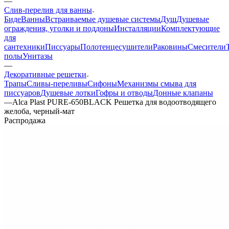
—
Слив-перелив для ванны
Биде
Ванны
Встраиваемые душевые системы
Душ
Душевые
ограждения, уголки и поддоны
Инсталляции
Комплектующие
для
сантехники
Писсуары
Полотенцесушители
Раковины
Смесители
полы
Унитазы
—
Декоративные решетки
Трапы
Сливы-переливы
Сифоны
Механизмы смыва для
писсуаров
Душевые лотки
Гофры и отводы
Донные клапаны
—
Alca Plast PURE-650BLACK Решетка для водоотводящего
желоба, черный-мат
Распродажа