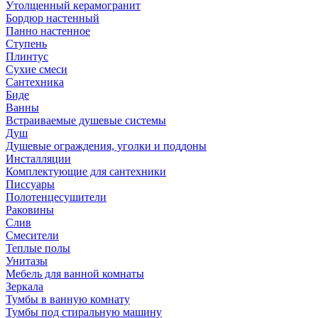
Утолщенный керамогранит
Бордюр настенный
Панно настенное
Ступень
Плинтус
Сухие смеси
Сантехника
Биде
Ванны
Встраиваемые душевые системы
Душ
Душевые ограждения, уголки и поддоны
Инсталляции
Комплектующие для сантехники
Писсуары
Полотенцесушители
Раковины
Слив
Смесители
Теплые полы
Унитазы
Мебель для ванной комнаты
Зеркала
Тумбы в ванную комнату
Тумбы под стиральную машину