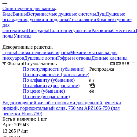
—
Слив-перелив для ванны
Биде
Ванны
Встраиваемые душевые системы
Душ
Душевые
ограждения, уголки и поддоны
Инсталляции
Комплектующие
для
сантехники
Писсуары
Полотенцесушители
Раковины
Смесители
полы
Унитазы
—
Декоративные решетки
Трапы
Сливы-переливы
Сифоны
Механизмы смыва для
писсуаров
Душевые лотки
Гофры и отводы
Донные клапаны
Фильтр
По умолчанию
По популярности (убывание)
Распродажа
По популярности (возрастание)
По алфавиту (убывание)
По алфавиту (возрастание)
По цене (убывание)
По цене (возрастание)
Водоотводящий желоб с порогами для цельной решетки
низкий, горизонтальный слив, 750 мм APZ106-750 (для
решетки Floor-750)
Есть в наличии: 1 шт
Арт.: 205943
13 265
₽
/шт