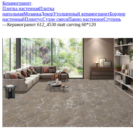
Керамогранит
Плитка настенная
Плитка
напольная
Мозаика
Декор
Утолщенный керамогранит
Бордюр
настенный
Плинтус
Сухие смеси
Панно настенное
Ступень
—
Керамогранит 612_4530 matt carving 60*120