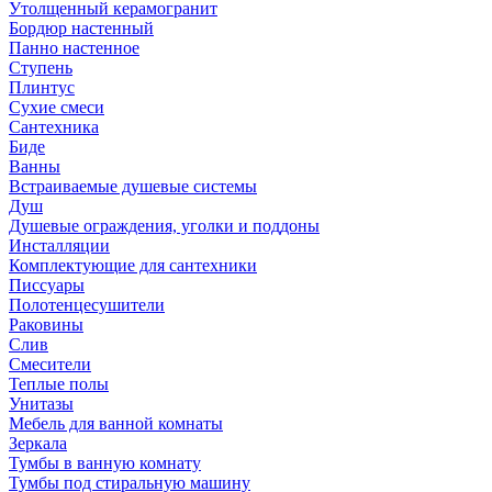
Утолщенный керамогранит
Бордюр настенный
Панно настенное
Ступень
Плинтус
Сухие смеси
Сантехника
Биде
Ванны
Встраиваемые душевые системы
Душ
Душевые ограждения, уголки и поддоны
Инсталляции
Комплектующие для сантехники
Писсуары
Полотенцесушители
Раковины
Слив
Смесители
Теплые полы
Унитазы
Мебель для ванной комнаты
Зеркала
Тумбы в ванную комнату
Тумбы под стиральную машину