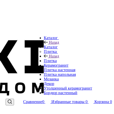
Каталог
Назад
Каталог
Плитка
Назад
Плитка
Керамогранит
Плитка настенная
Плитка напольная
Мозаика
Декор
Утолщенный керамогранит
Бордюр настенный
Сравнение
0
Избранные товары
0
Корзина
0