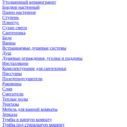
Утолщенный керамогранит
Бордюр настенный
Панно настенное
Ступень
Плинтус
Сухие смеси
Сантехника
Биде
Ванны
Встраиваемые душевые системы
Душ
Душевые ограждения, уголки и поддоны
Инсталляции
Комплектующие для сантехники
Писсуары
Полотенцесушители
Раковины
Слив
Смесители
Теплые полы
Унитазы
Мебель для ванной комнаты
Зеркала
Тумбы в ванную комнату
Тумбы под стиральную машину