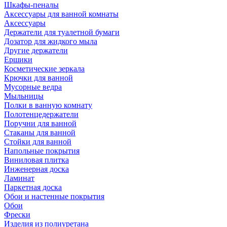
Шкафы-пеналы
Аксессуары для ванной комнаты
Аксессуары
Держатели для туалетной бумаги
Дозатор для жидкого мыла
Другие держатели
Ершики
Косметические зеркала
Крючки для ванной
Мусорные ведра
Мыльницы
Полки в ванную комнату
Полотенцедержатели
Поручни для ванной
Стаканы для ванной
Стойки для ванной
Напольные покрытия
Виниловая плитка
Инженерная доска
Ламинат
Паркетная доска
Обои и настенные покрытия
Обои
Фрески
Изделия из полиуретана