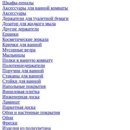
Шкафы-пеналы
Аксессуары для ванной комнаты
Аксессуары
Держатели для туалетной бумаги
Дозатор для жидкого мыла
Другие держатели
Ершики
Косметические зеркала
Крючки для ванной
Мусорные ведра
Мыльницы
Полки в ванную комнату
Полотенцедержатели
Поручни для ванной
Стаканы для ванной
Стойки для ванной
Напольные покрытия
Виниловая плитка
Инженерная доска
Ламинат
Паркетная доска
Обои и настенные покрытия
Обои
Фрески
Изделия из полиуретана