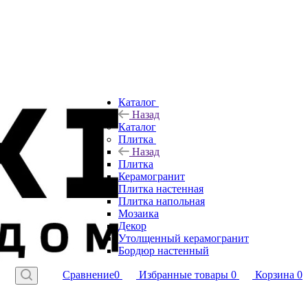
Каталог
Назад
Каталог
Плитка
Назад
Плитка
Керамогранит
Плитка настенная
Плитка напольная
Мозаика
Декор
Утолщенный керамогранит
Бордюр настенный
Сравнение
0
Избранные товары
0
Корзина
0