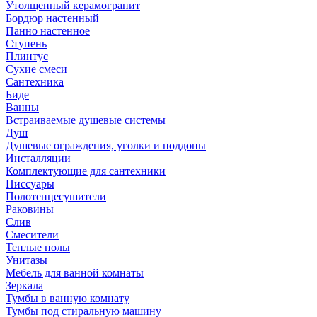
Утолщенный керамогранит
Бордюр настенный
Панно настенное
Ступень
Плинтус
Сухие смеси
Сантехника
Биде
Ванны
Встраиваемые душевые системы
Душ
Душевые ограждения, уголки и поддоны
Инсталляции
Комплектующие для сантехники
Писсуары
Полотенцесушители
Раковины
Слив
Смесители
Теплые полы
Унитазы
Мебель для ванной комнаты
Зеркала
Тумбы в ванную комнату
Тумбы под стиральную машину