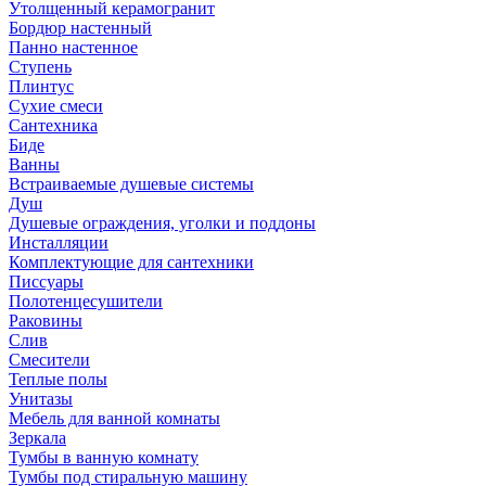
Утолщенный керамогранит
Бордюр настенный
Панно настенное
Ступень
Плинтус
Сухие смеси
Сантехника
Биде
Ванны
Встраиваемые душевые системы
Душ
Душевые ограждения, уголки и поддоны
Инсталляции
Комплектующие для сантехники
Писсуары
Полотенцесушители
Раковины
Слив
Смесители
Теплые полы
Унитазы
Мебель для ванной комнаты
Зеркала
Тумбы в ванную комнату
Тумбы под стиральную машину