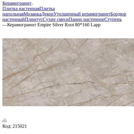
Керамогранит
Плитка настенная
Плитка
напольная
Мозаика
Декор
Утолщенный керамогранит
Бордюр
настенный
Плинтус
Сухие смеси
Панно настенное
Ступень
—
Керамогранит Empire Silver Root 80*160 Lapp
Код:
215021