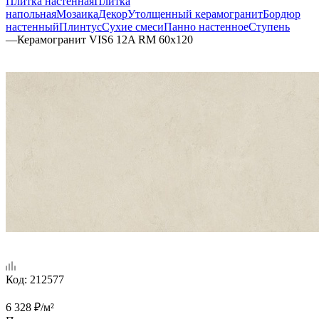
Плитка настенная
Плитка
напольная
Мозаика
Декор
Утолщенный керамогранит
Бордюр
настенный
Плинтус
Сухие смеси
Панно настенное
Ступень
—
Керамогранит VIS6 12A RM 60x120
Код:
212577
6 328
₽
/м²