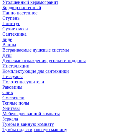
Утолщенный керамогранит
Бордюр настенный
Панно настенное
Ступень
Плинтус
Сухие смеси
Сантехника
Биде
Ванны
Встраиваемые душевые системы
Душ
Душевые ограждения, уголки и поддоны
Инсталляции
Комплектующие для сантехники
Писсуары
Полотенцесушители
Раковины
Слив
Смесители
Теплые полы
Унитазы
Мебель для ванной комнаты
Зеркала
Тумбы в ванную комнату
Тумбы под стиральную машину