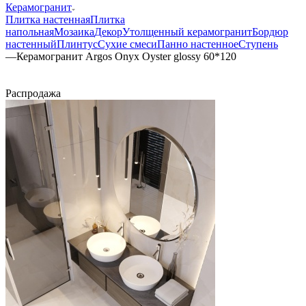
Керамогранит
Плитка настенная
Плитка
напольная
Мозаика
Декор
Утолщенный керамогранит
Бордюр
настенный
Плинтус
Сухие смеси
Панно настенное
Ступень
—
Керамогранит Argos Onyx Oyster glossy 60*120
Распродажа