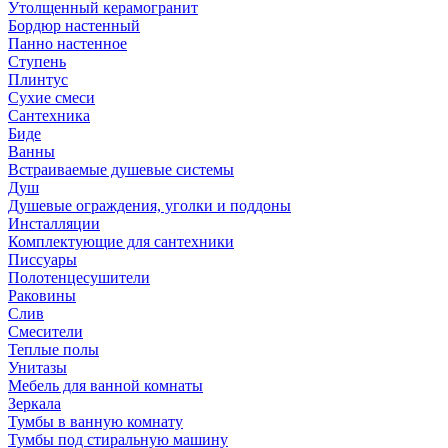
Утолщенный керамогранит
Бордюр настенный
Панно настенное
Ступень
Плинтус
Сухие смеси
Сантехника
Биде
Ванны
Встраиваемые душевые системы
Душ
Душевые ограждения, уголки и поддоны
Инсталляции
Комплектующие для сантехники
Писсуары
Полотенцесушители
Раковины
Слив
Смесители
Теплые полы
Унитазы
Мебель для ванной комнаты
Зеркала
Тумбы в ванную комнату
Тумбы под стиральную машину