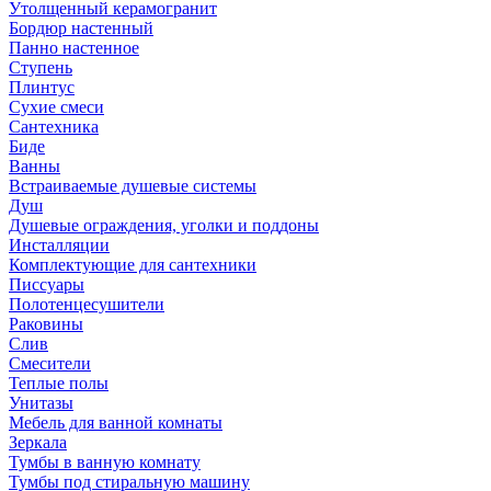
Утолщенный керамогранит
Бордюр настенный
Панно настенное
Ступень
Плинтус
Сухие смеси
Сантехника
Биде
Ванны
Встраиваемые душевые системы
Душ
Душевые ограждения, уголки и поддоны
Инсталляции
Комплектующие для сантехники
Писсуары
Полотенцесушители
Раковины
Слив
Смесители
Теплые полы
Унитазы
Мебель для ванной комнаты
Зеркала
Тумбы в ванную комнату
Тумбы под стиральную машину