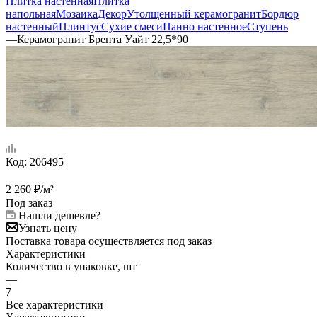
Плитка настенная
Плитка
напольная
Мозаика
Декор
Утолщенный керамогранит
Бордюр
настенный
Плинтус
Сухие смеси
Панно настенное
Ступень
—
Керамогранит Брента Уайт 22,5*90
Код:
206495
2 260
₽
/м²
Под заказ
Нашли дешевле?
Узнать цену
Поставка товара осуществляется под заказ
Характеристики
Количество в упаковке, шт
—
7
Все характеристики