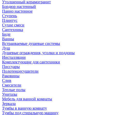
Утолщенный керамогранит
Бордюр настенный
Панно настенное
Ступень
Плинтус
Сухие смеси
Сантехника
Биде
Ванны
Встраиваемые душевые системы
Душ
Душевые ограждения, уголки и поддоны
Инсталляции
Комплектующие для сантехники
Писсуары
Полотенцесушители
Раковины
Слив
Смесители
Теплые полы
Унитазы
Мебель для ванной комнаты
Зеркала
Тумбы в ванную комнату
Тумбы под стиральную машину