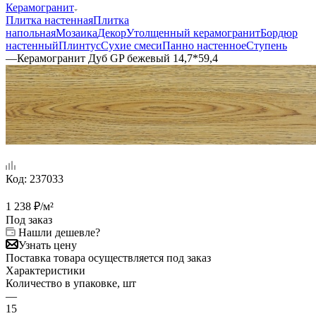
Керамогранит
Плитка настенная
Плитка
напольная
Мозаика
Декор
Утолщенный керамогранит
Бордюр
настенный
Плинтус
Сухие смеси
Панно настенное
Ступень
—
Керамогранит Дуб GP бежевый 14,7*59,4
Код:
237033
1 238
₽
/м²
Под заказ
Нашли дешевле?
Узнать цену
Поставка товара осуществляется под заказ
Характеристики
Количество в упаковке, шт
—
15