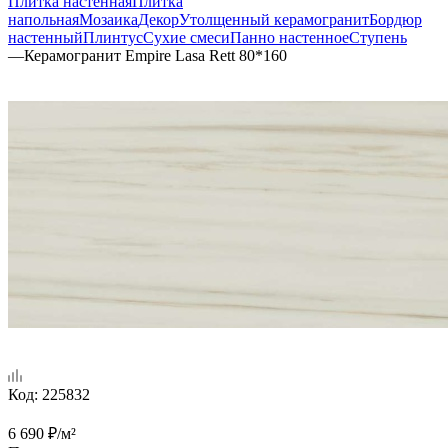
Плитка настенная
Плитка
напольная
Мозаика
Декор
Утолщенный керамогранит
Бордюр
настенный
Плинтус
Сухие смеси
Панно настенное
Ступень
—
Керамогранит Empire Lasa Rett 80*160
Код:
225832
6 690
₽
/м²