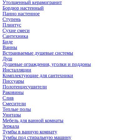
Утолщенный керамогранит
Бордюр настенный
Панно настенное
Ступень
Плинтус
Сухие смеси
Сантехника
Биде
Ванны
Встраиваемые душевые системы
Душ
Душевые ограждения, уголки и поддоны
Инсталляции
Комплектующие для сантехники
Писсуары
Полотенцесушители
Раковины
Слив
Смесители
Теплые полы
Унитазы
Мебель для ванной комнаты
Зеркала
Тумбы в ванную комнату
Тумбы под стиральную машину