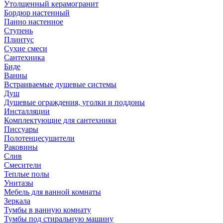
Утолщенный керамогранит
Бордюр настенный
Панно настенное
Ступень
Плинтус
Сухие смеси
Сантехника
Биде
Ванны
Встраиваемые душевые системы
Душ
Душевые ограждения, уголки и поддоны
Инсталляции
Комплектующие для сантехники
Писсуары
Полотенцесушители
Раковины
Слив
Смесители
Теплые полы
Унитазы
Мебель для ванной комнаты
Зеркала
Тумбы в ванную комнату
Тумбы под стиральную машину