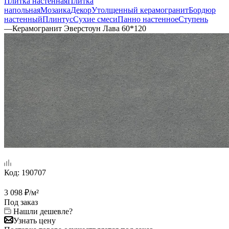
Плитка настенная
Плитка
напольная
Мозаика
Декор
Утолщенный керамогранит
Бордюр
настенный
Плинтус
Сухие смеси
Панно настенное
Ступень
—
Керамогранит Эверстоун Лава 60*120
Код:
190707
3 098
₽
/м²
Под заказ
Нашли дешевле?
Узнать цену