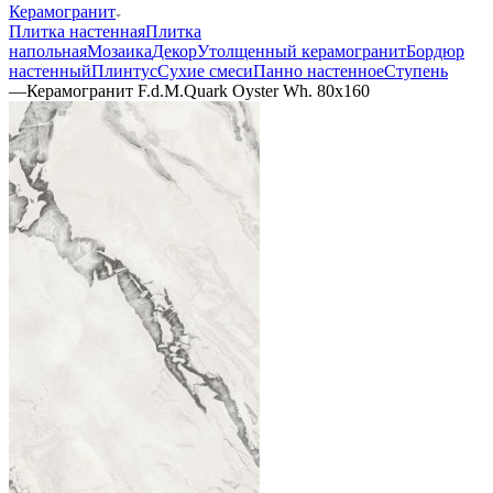
Керамогранит
Плитка настенная
Плитка
напольная
Мозаика
Декор
Утолщенный керамогранит
Бордюр
настенный
Плинтус
Сухие смеси
Панно настенное
Ступень
—
Керамогранит F.d.M.Quark Oyster Wh. 80x160