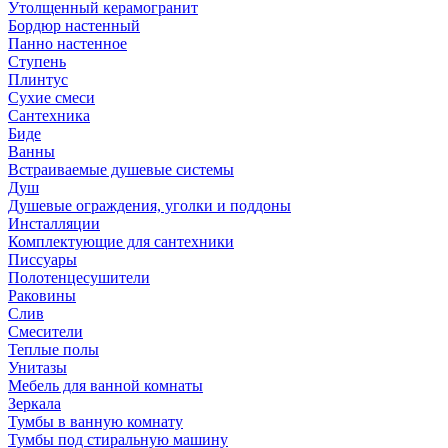
Утолщенный керамогранит
Бордюр настенный
Панно настенное
Ступень
Плинтус
Сухие смеси
Сантехника
Биде
Ванны
Встраиваемые душевые системы
Душ
Душевые ограждения, уголки и поддоны
Инсталляции
Комплектующие для сантехники
Писсуары
Полотенцесушители
Раковины
Слив
Смесители
Теплые полы
Унитазы
Мебель для ванной комнаты
Зеркала
Тумбы в ванную комнату
Тумбы под стиральную машину