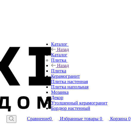
Каталог
Назад
Каталог
Плитка
Назад
Плитка
Керамогранит
Плитка настенная
Плитка напольная
Мозаика
Декор
Утолщенный керамогранит
Бордюр настенный
Сравнение
0
Избранные товары
0
Корзина
0