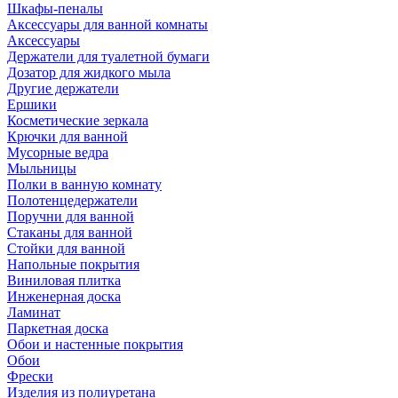
Шкафы-пеналы
Аксессуары для ванной комнаты
Аксессуары
Держатели для туалетной бумаги
Дозатор для жидкого мыла
Другие держатели
Ершики
Косметические зеркала
Крючки для ванной
Мусорные ведра
Мыльницы
Полки в ванную комнату
Полотенцедержатели
Поручни для ванной
Стаканы для ванной
Стойки для ванной
Напольные покрытия
Виниловая плитка
Инженерная доска
Ламинат
Паркетная доска
Обои и настенные покрытия
Обои
Фрески
Изделия из полиуретана