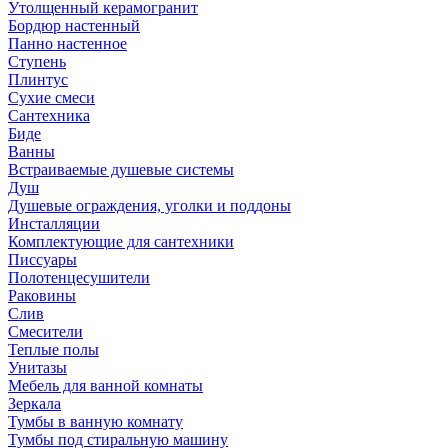
Утолщенный керамогранит
Бордюр настенный
Панно настенное
Ступень
Плинтус
Сухие смеси
Сантехника
Биде
Ванны
Встраиваемые душевые системы
Душ
Душевые ограждения, уголки и поддоны
Инсталляции
Комплектующие для сантехники
Писсуары
Полотенцесушители
Раковины
Слив
Смесители
Теплые полы
Унитазы
Мебель для ванной комнаты
Зеркала
Тумбы в ванную комнату
Тумбы под стиральную машину