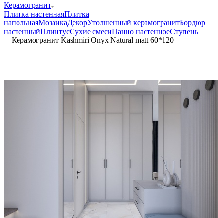
Керамогранит
Плитка настенная
Плитка
напольная
Мозаика
Декор
Утолщенный керамогранит
Бордюр
настенный
Плинтус
Сухие смеси
Панно настенное
Ступень
—
Керамогранит Kashmiri Onyx Natural matt 60*120