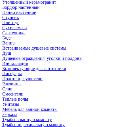
Утолщенный керамогранит
Бордюр настенный
Панно настенное
Ступень
Плинтус
Сухие смеси
Сантехника
Биде
Ванны
Встраиваемые душевые системы
Душ
Душевые ограждения, уголки и поддоны
Инсталляции
Комплектующие для сантехники
Писсуары
Полотенцесушители
Раковины
Слив
Смесители
Теплые полы
Унитазы
Мебель для ванной комнаты
Зеркала
Тумбы в ванную комнату
Тумбы под стиральную машину