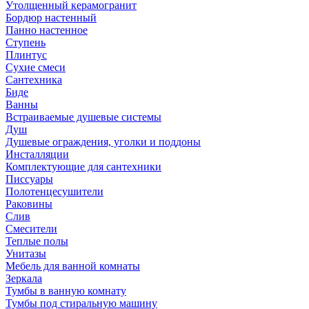
Утолщенный керамогранит
Бордюр настенный
Панно настенное
Ступень
Плинтус
Сухие смеси
Сантехника
Биде
Ванны
Встраиваемые душевые системы
Душ
Душевые ограждения, уголки и поддоны
Инсталляции
Комплектующие для сантехники
Писсуары
Полотенцесушители
Раковины
Слив
Смесители
Теплые полы
Унитазы
Мебель для ванной комнаты
Зеркала
Тумбы в ванную комнату
Тумбы под стиральную машину