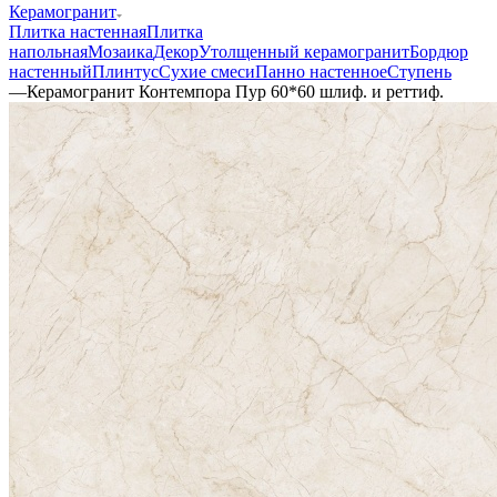
Керамогранит
Плитка настенная
Плитка
напольная
Мозаика
Декор
Утолщенный керамогранит
Бордюр
настенный
Плинтус
Сухие смеси
Панно настенное
Ступень
—
Керамогранит Контемпора Пур 60*60 шлиф. и реттиф.