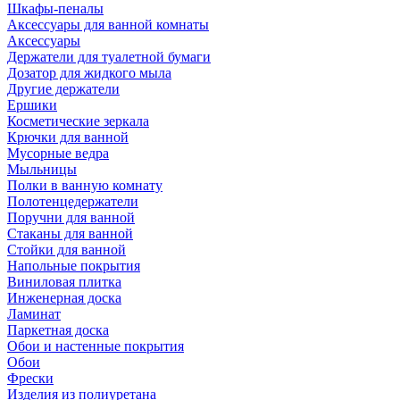
Шкафы-пеналы
Аксессуары для ванной комнаты
Аксессуары
Держатели для туалетной бумаги
Дозатор для жидкого мыла
Другие держатели
Ершики
Косметические зеркала
Крючки для ванной
Мусорные ведра
Мыльницы
Полки в ванную комнату
Полотенцедержатели
Поручни для ванной
Стаканы для ванной
Стойки для ванной
Напольные покрытия
Виниловая плитка
Инженерная доска
Ламинат
Паркетная доска
Обои и настенные покрытия
Обои
Фрески
Изделия из полиуретана