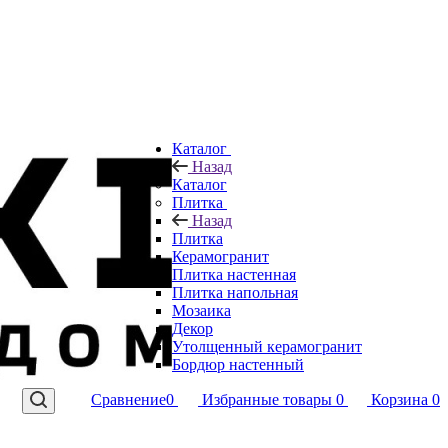
Каталог
Назад
Каталог
Плитка
Назад
Плитка
Керамогранит
Плитка настенная
Плитка напольная
Мозаика
Декор
Утолщенный керамогранит
Бордюр настенный
Сравнение
0
Избранные товары
0
Корзина
0