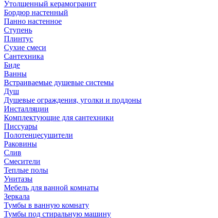
Утолщенный керамогранит
Бордюр настенный
Панно настенное
Ступень
Плинтус
Сухие смеси
Сантехника
Биде
Ванны
Встраиваемые душевые системы
Душ
Душевые ограждения, уголки и поддоны
Инсталляции
Комплектующие для сантехники
Писсуары
Полотенцесушители
Раковины
Слив
Смесители
Теплые полы
Унитазы
Мебель для ванной комнаты
Зеркала
Тумбы в ванную комнату
Тумбы под стиральную машину