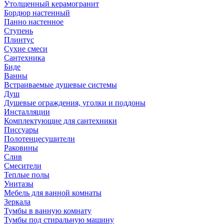
Утолщенный керамогранит
Бордюр настенный
Панно настенное
Ступень
Плинтус
Сухие смеси
Сантехника
Биде
Ванны
Встраиваемые душевые системы
Душ
Душевые ограждения, уголки и поддоны
Инсталляции
Комплектующие для сантехники
Писсуары
Полотенцесушители
Раковины
Слив
Смесители
Теплые полы
Унитазы
Мебель для ванной комнаты
Зеркала
Тумбы в ванную комнату
Тумбы под стиральную машину