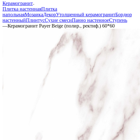
Керамогранит
Плитка настенная
Плитка
напольная
Мозаика
Декор
Утолщенный керамогранит
Бордюр
настенный
Плинтус
Сухие смеси
Панно настенное
Ступень
—
Керамогранит Payer Beige (полир., ректиф.) 60*60