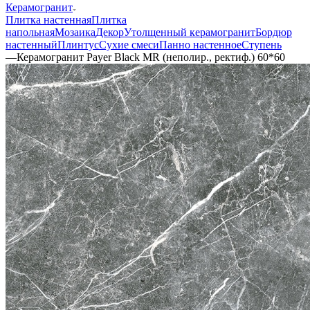
Керамогранит
Плитка настенная
Плитка
напольная
Мозаика
Декор
Утолщенный керамогранит
Бордюр
настенный
Плинтус
Сухие смеси
Панно настенное
Ступень
—
Керамогранит Payer Black MR (неполир., ректиф.) 60*60