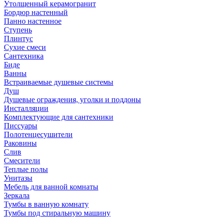
Утолщенный керамогранит
Бордюр настенный
Панно настенное
Ступень
Плинтус
Сухие смеси
Сантехника
Биде
Ванны
Встраиваемые душевые системы
Душ
Душевые ограждения, уголки и поддоны
Инсталляции
Комплектующие для сантехники
Писсуары
Полотенцесушители
Раковины
Слив
Смесители
Теплые полы
Унитазы
Мебель для ванной комнаты
Зеркала
Тумбы в ванную комнату
Тумбы под стиральную машину