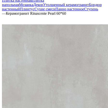
Плитка настенная
Плитка
напольная
Мозаика
Декор
Утолщенный керамогранит
Бордюр
настенный
Плинтус
Сухие смеси
Панно настенное
Ступень
—
Керамогранит Rinascente Pearl 60*60