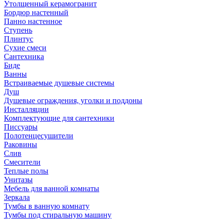
Утолщенный керамогранит
Бордюр настенный
Панно настенное
Ступень
Плинтус
Сухие смеси
Сантехника
Биде
Ванны
Встраиваемые душевые системы
Душ
Душевые ограждения, уголки и поддоны
Инсталляции
Комплектующие для сантехники
Писсуары
Полотенцесушители
Раковины
Слив
Смесители
Теплые полы
Унитазы
Мебель для ванной комнаты
Зеркала
Тумбы в ванную комнату
Тумбы под стиральную машину