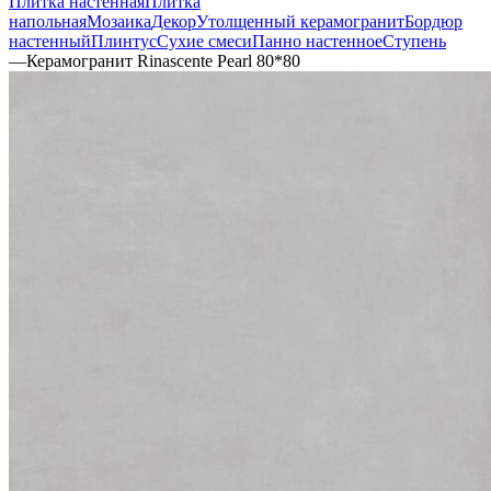
Плитка настенная
Плитка
напольная
Мозаика
Декор
Утолщенный керамогранит
Бордюр
настенный
Плинтус
Сухие смеси
Панно настенное
Ступень
—
Керамогранит Rinascente Pearl 80*80