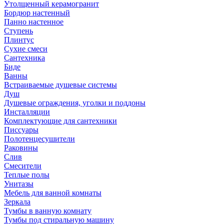
Утолщенный керамогранит
Бордюр настенный
Панно настенное
Ступень
Плинтус
Сухие смеси
Сантехника
Биде
Ванны
Встраиваемые душевые системы
Душ
Душевые ограждения, уголки и поддоны
Инсталляции
Комплектующие для сантехники
Писсуары
Полотенцесушители
Раковины
Слив
Смесители
Теплые полы
Унитазы
Мебель для ванной комнаты
Зеркала
Тумбы в ванную комнату
Тумбы под стиральную машину