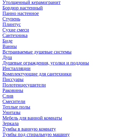
Утолщенный керамогранит
Бордюр настенный
Панно настенное
Ступень
Плинтус
Сухие смеси
Сантехника
Биде
Ванны
Встраиваемые душевые системы
Душ
Душевые ограждения, уголки и поддоны
Инсталляции
Комплектующие для сантехники
Писсуары
Полотенцесушители
Раковины
Слив
Смесители
Теплые полы
Унитазы
Мебель для ванной комнаты
Зеркала
Тумбы в ванную комнату
Тумбы под стиральную машину