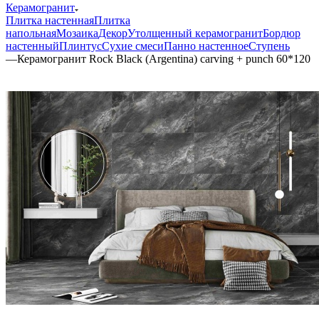
Керамогранит
Плитка настенная
Плитка
напольная
Мозаика
Декор
Утолщенный керамогранит
Бордюр
настенный
Плинтус
Сухие смеси
Панно настенное
Ступень
—
Керамогранит Rock Black (Argentina) carving + punch 60*120