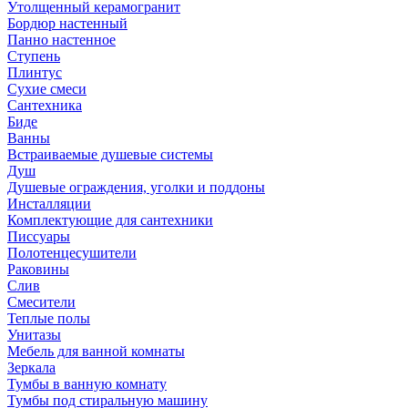
Утолщенный керамогранит
Бордюр настенный
Панно настенное
Ступень
Плинтус
Сухие смеси
Сантехника
Биде
Ванны
Встраиваемые душевые системы
Душ
Душевые ограждения, уголки и поддоны
Инсталляции
Комплектующие для сантехники
Писсуары
Полотенцесушители
Раковины
Слив
Смесители
Теплые полы
Унитазы
Мебель для ванной комнаты
Зеркала
Тумбы в ванную комнату
Тумбы под стиральную машину