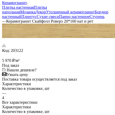
Керамогранит
Плитка настенная
Плитка
напольная
Мозаика
Декор
Утолщенный керамогранит
Бордюр
настенный
Плинтус
Сухие смеси
Панно настенное
Ступень
—
Керамогранит Скайфолл Роверэ 20*160 нат и рет
Код:
203122
5 970
₽
/м²
Под заказ
Нашли дешевле?
Узнать цену
Поставка товара осуществляется под заказ
Характеристики
Количество в упаковке, шт
—
4
Все характеристики
Характеристики
Количество в упаковке, шт