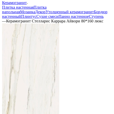
Керамогранит
Плитка настенная
Плитка
напольная
Мозаика
Декор
Утолщенный керамогранит
Бордюр
настенный
Плинтус
Сухие смеси
Панно настенное
Ступень
—
Керамогранит Стелларис Каррара Айвори 80*160 люкс