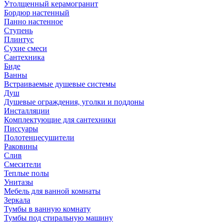
Утолщенный керамогранит
Бордюр настенный
Панно настенное
Ступень
Плинтус
Сухие смеси
Сантехника
Биде
Ванны
Встраиваемые душевые системы
Душ
Душевые ограждения, уголки и поддоны
Инсталляции
Комплектующие для сантехники
Писсуары
Полотенцесушители
Раковины
Слив
Смесители
Теплые полы
Унитазы
Мебель для ванной комнаты
Зеркала
Тумбы в ванную комнату
Тумбы под стиральную машину