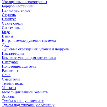
Утолщенный керамогранит
Бордюр настенный
Панно настенное
Ступень
Плинтус
Сухие смеси
Сантехника
Биде
Ванны
Встраиваемые душевые системы
Душ
Душевые ограждения, уголки и поддоны
Инсталляции
Комплектующие для сантехники
Писсуары
Полотенцесушители
Раковины
Слив
Смесители
Теплые полы
Унитазы
Мебель для ванной комнаты
Зеркала
Тумбы в ванную комнату
Тумбы под стиральную машину