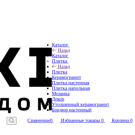
Каталог
Назад
Каталог
Плитка
Назад
Плитка
Керамогранит
Плитка настенная
Плитка напольная
Мозаика
Декор
Утолщенный керамогранит
Бордюр настенный
Сравнение
0
Избранные товары
0
Корзина
0