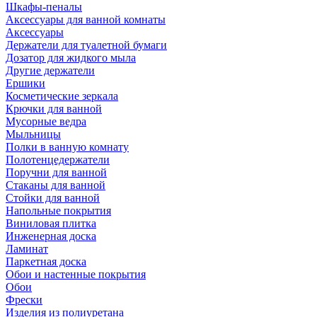
Шкафы-пеналы
Аксессуары для ванной комнаты
Аксессуары
Держатели для туалетной бумаги
Дозатор для жидкого мыла
Другие держатели
Ершики
Косметические зеркала
Крючки для ванной
Мусорные ведра
Мыльницы
Полки в ванную комнату
Полотенцедержатели
Поручни для ванной
Стаканы для ванной
Стойки для ванной
Напольные покрытия
Виниловая плитка
Инженерная доска
Ламинат
Паркетная доска
Обои и настенные покрытия
Обои
Фрески
Изделия из полиуретана