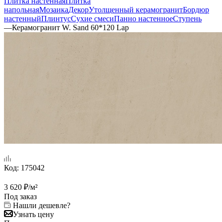
Плитка настенная
Плитка
напольная
Мозаика
Декор
Утолщенный керамогранит
Бордюр
настенный
Плинтус
Сухие смеси
Панно настенное
Ступень
—
Керамогранит W. Sand 60*120 Lap
Код:
175042
3 620
₽
/м²
Под заказ
Нашли дешевле?
Узнать цену