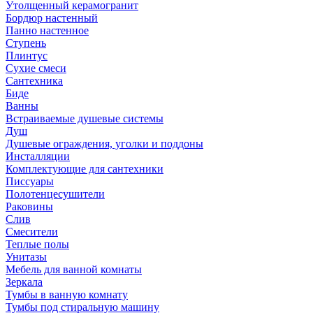
Утолщенный керамогранит
Бордюр настенный
Панно настенное
Ступень
Плинтус
Сухие смеси
Сантехника
Биде
Ванны
Встраиваемые душевые системы
Душ
Душевые ограждения, уголки и поддоны
Инсталляции
Комплектующие для сантехники
Писсуары
Полотенцесушители
Раковины
Слив
Смесители
Теплые полы
Унитазы
Мебель для ванной комнаты
Зеркала
Тумбы в ванную комнату
Тумбы под стиральную машину