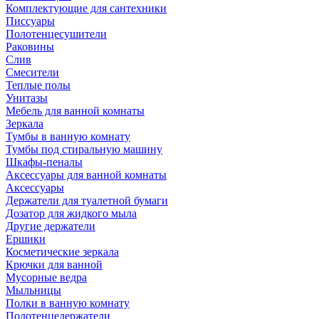
Комплектующие для сантехники
Писсуары
Полотенцесушители
Раковины
Слив
Смесители
Теплые полы
Унитазы
Мебель для ванной комнаты
Зеркала
Тумбы в ванную комнату
Тумбы под стиральную машину
Шкафы-пеналы
Аксессуары для ванной комнаты
Аксессуары
Держатели для туалетной бумаги
Дозатор для жидкого мыла
Другие держатели
Ершики
Косметические зеркала
Крючки для ванной
Мусорные ведра
Мыльницы
Полки в ванную комнату
Полотенцедержатели