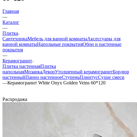
Главная
—
Каталог
—
Плитка
Сантехника
Мебель для ванной комнаты
Аксессуары для
ванной комнаты
Напольные покрытия
Обои и настенные
покрытия
—
Керамогранит
Плитка настенная
Плитка
напольная
Мозаика
Декор
Утолщенный керамогранит
Бордюр
настенный
Панно настенное
Ступень
Плинтус
Сухие смеси
—
Керамогранит White Onyx Golden Veins 60*120
Распродажа