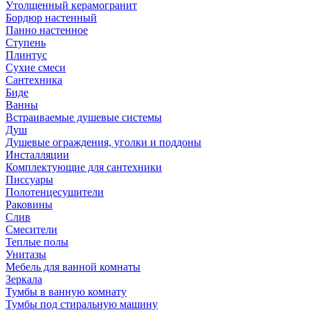
Утолщенный керамогранит
Бордюр настенный
Панно настенное
Ступень
Плинтус
Сухие смеси
Сантехника
Биде
Ванны
Встраиваемые душевые системы
Душ
Душевые ограждения, уголки и поддоны
Инсталляции
Комплектующие для сантехники
Писсуары
Полотенцесушители
Раковины
Слив
Смесители
Теплые полы
Унитазы
Мебель для ванной комнаты
Зеркала
Тумбы в ванную комнату
Тумбы под стиральную машину