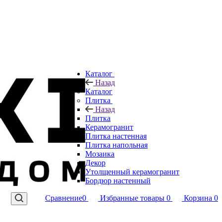
Каталог
Назад
Каталог
Плитка
Назад
Плитка
Керамогранит
Плитка настенная
Плитка напольная
Мозаика
Декор
Утолщенный керамогранит
Бордюр настенный
Сравнение
0
Избранные товары
0
Корзина
0