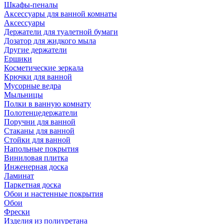
Шкафы-пеналы
Аксессуары для ванной комнаты
Аксессуары
Держатели для туалетной бумаги
Дозатор для жидкого мыла
Другие держатели
Ершики
Косметические зеркала
Крючки для ванной
Мусорные ведра
Мыльницы
Полки в ванную комнату
Полотенцедержатели
Поручни для ванной
Стаканы для ванной
Стойки для ванной
Напольные покрытия
Виниловая плитка
Инженерная доска
Ламинат
Паркетная доска
Обои и настенные покрытия
Обои
Фрески
Изделия из полиуретана