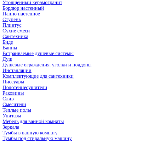
Утолщенный керамогранит
Бордюр настенный
Панно настенное
Ступень
Плинтус
Сухие смеси
Сантехника
Биде
Ванны
Встраиваемые душевые системы
Душ
Душевые ограждения, уголки и поддоны
Инсталляции
Комплектующие для сантехники
Писсуары
Полотенцесушители
Раковины
Слив
Смесители
Теплые полы
Унитазы
Мебель для ванной комнаты
Зеркала
Тумбы в ванную комнату
Тумбы под стиральную машину