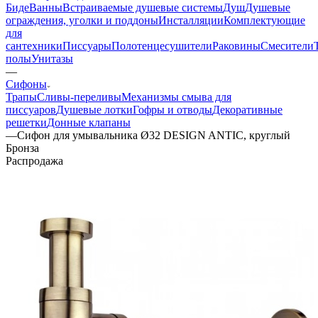
Биде
Ванны
Встраиваемые душевые системы
Душ
Душевые
ограждения, уголки и поддоны
Инсталляции
Комплектующие
для
сантехники
Писсуары
Полотенцесушители
Раковины
Смесители
полы
Унитазы
—
Сифоны
Трапы
Сливы-переливы
Механизмы смыва для
писсуаров
Душевые лотки
Гофры и отводы
Декоративные
решетки
Донные клапаны
—
Сифон для умывальника Ø32 DESIGN ANTIC, круглый
Бронза
Распродажа