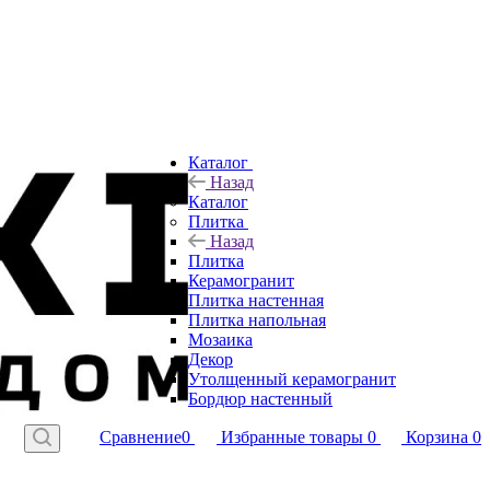
Каталог
Назад
Каталог
Плитка
Назад
Плитка
Керамогранит
Плитка настенная
Плитка напольная
Мозаика
Декор
Утолщенный керамогранит
Бордюр настенный
Сравнение
0
Избранные товары
0
Корзина
0