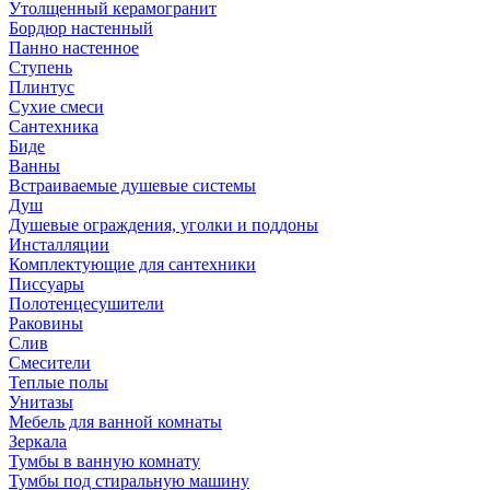
Утолщенный керамогранит
Бордюр настенный
Панно настенное
Ступень
Плинтус
Сухие смеси
Сантехника
Биде
Ванны
Встраиваемые душевые системы
Душ
Душевые ограждения, уголки и поддоны
Инсталляции
Комплектующие для сантехники
Писсуары
Полотенцесушители
Раковины
Слив
Смесители
Теплые полы
Унитазы
Мебель для ванной комнаты
Зеркала
Тумбы в ванную комнату
Тумбы под стиральную машину