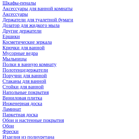
Шкафы-пеналы
Аксессуары для ванной комнаты
Аксессуары
Держатели для туалетной бумаги
Дозатор для жидкого мыла
Другие держатели
Ершики
Косметические зеркала
Крючки для ванной
Мусорные ведра
Мыльницы
Полки в ванную комнату
Полотенцедержатели
Поручни для ванной
Стаканы для ванной
Стойки для ванной
Напольные покрытия
Виниловая плитка
Инженерная доска
Ламинат
Паркетная доска
Обои и настенные покрытия
Обои
Фрески
Изделия из полиуретана