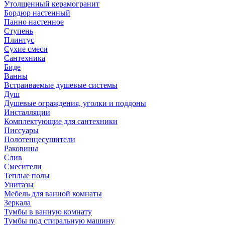
Утолщенный керамогранит
Бордюр настенный
Панно настенное
Ступень
Плинтус
Сухие смеси
Сантехника
Биде
Ванны
Встраиваемые душевые системы
Душ
Душевые ограждения, уголки и поддоны
Инсталляции
Комплектующие для сантехники
Писсуары
Полотенцесушители
Раковины
Слив
Смесители
Теплые полы
Унитазы
Мебель для ванной комнаты
Зеркала
Тумбы в ванную комнату
Тумбы под стиральную машину