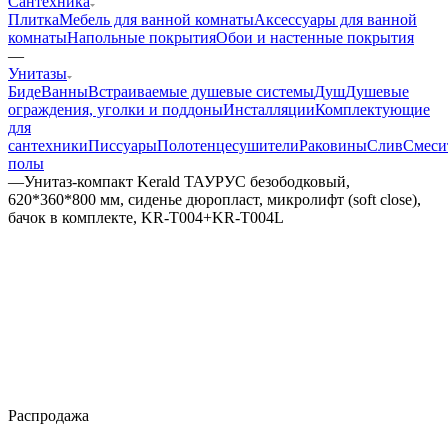
Сантехника
Плитка
Мебель для ванной комнаты
Аксессуары для ванной
комнаты
Напольные покрытия
Обои и настенные покрытия
—
Унитазы
Биде
Ванны
Встраиваемые душевые системы
Душ
Душевые
ограждения, уголки и поддоны
Инсталляции
Комплектующие
для
сантехники
Писсуары
Полотенцесушители
Раковины
Слив
Смеси
полы
—
Унитаз-компакт Kerald ТАУРУС безободковый,
620*360*800 мм, сиденье дюропласт, микролифт (soft close),
бачок в комплекте, KR-T004+KR-T004L
Распродажа