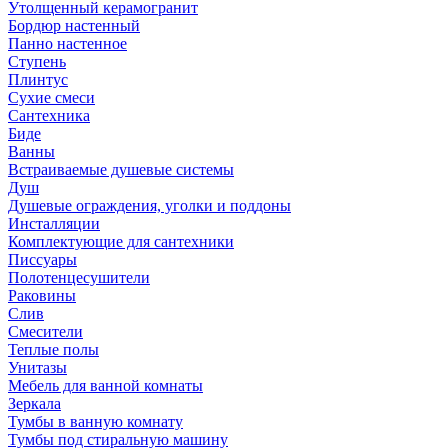
Утолщенный керамогранит
Бордюр настенный
Панно настенное
Ступень
Плинтус
Сухие смеси
Сантехника
Биде
Ванны
Встраиваемые душевые системы
Душ
Душевые ограждения, уголки и поддоны
Инсталляции
Комплектующие для сантехники
Писсуары
Полотенцесушители
Раковины
Слив
Смесители
Теплые полы
Унитазы
Мебель для ванной комнаты
Зеркала
Тумбы в ванную комнату
Тумбы под стиральную машину