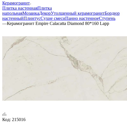
Керамогранит
Плитка настенная
Плитка
напольная
Мозаика
Декор
Утолщенный керамогранит
Бордюр
настенный
Плинтус
Сухие смеси
Панно настенное
Ступень
—
Керамогранит Empire Calacatta Diamond 80*160 Lapp
Код:
215016