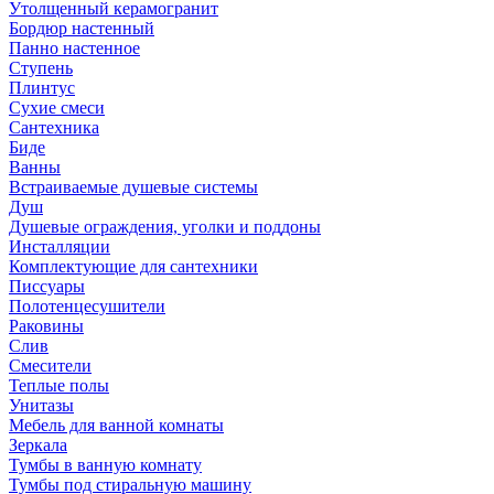
Утолщенный керамогранит
Бордюр настенный
Панно настенное
Ступень
Плинтус
Сухие смеси
Сантехника
Биде
Ванны
Встраиваемые душевые системы
Душ
Душевые ограждения, уголки и поддоны
Инсталляции
Комплектующие для сантехники
Писсуары
Полотенцесушители
Раковины
Слив
Смесители
Теплые полы
Унитазы
Мебель для ванной комнаты
Зеркала
Тумбы в ванную комнату
Тумбы под стиральную машину