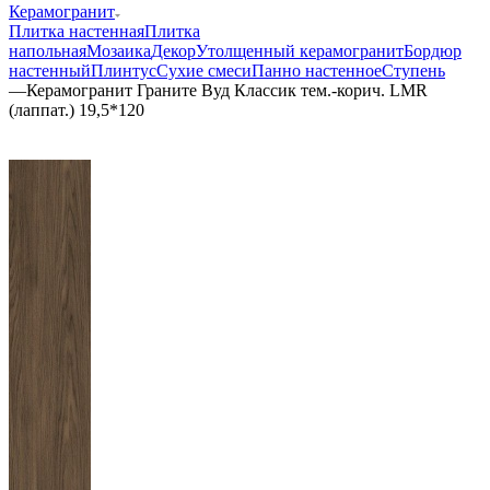
Керамогранит
Плитка настенная
Плитка
напольная
Мозаика
Декор
Утолщенный керамогранит
Бордюр
настенный
Плинтус
Сухие смеси
Панно настенное
Ступень
—
Керамогранит Граните Вуд Классик тем.-корич. LMR
(лаппат.) 19,5*120