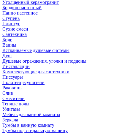
Утолщенный керамогранит
Бордюр настенный
Панно настенное
Ступень
Плинтус
Сухие смеси
Сантехника
Биде
Ванны
Встраиваемые душевые системы
Душ
Душевые ограждения, уголки и поддоны
Инсталляции
Комплектующие для сантехники
Писсуары
Полотенцесушители
Раковины
Слив
Смесители
Теплые полы
Унитазы
Мебель для ванной комнаты
Зеркала
Тумбы в ванную комнату
Тумбы под стиральную машину