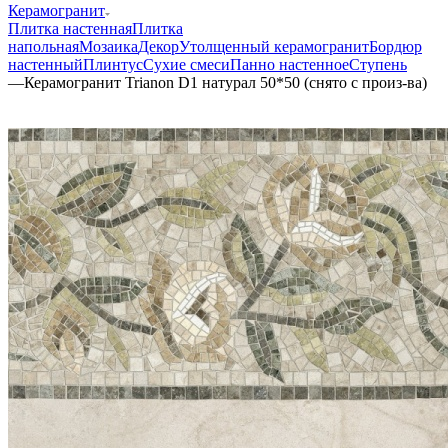
Керамогранит
Плитка настенная
Плитка
напольная
Мозаика
Декор
Утолщенный керамогранит
Бордюр
настенный
Плинтус
Сухие смеси
Панно настенное
Ступень
—
Керамогранит Trianon D1 натурал 50*50 (снято с произ-ва)