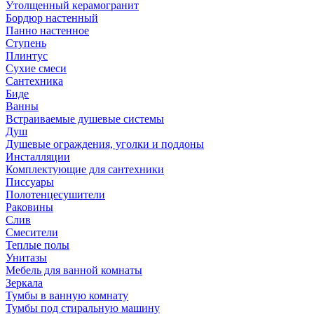
Утолщенный керамогранит
Бордюр настенный
Панно настенное
Ступень
Плинтус
Сухие смеси
Сантехника
Биде
Ванны
Встраиваемые душевые системы
Душ
Душевые ограждения, уголки и поддоны
Инсталляции
Комплектующие для сантехники
Писсуары
Полотенцесушители
Раковины
Слив
Смесители
Теплые полы
Унитазы
Мебель для ванной комнаты
Зеркала
Тумбы в ванную комнату
Тумбы под стиральную машину