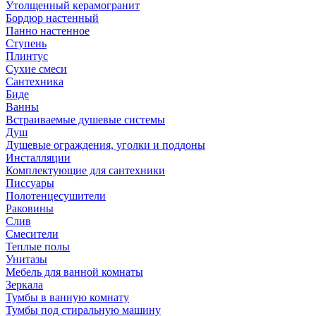
Утолщенный керамогранит
Бордюр настенный
Панно настенное
Ступень
Плинтус
Сухие смеси
Сантехника
Биде
Ванны
Встраиваемые душевые системы
Душ
Душевые ограждения, уголки и поддоны
Инсталляции
Комплектующие для сантехники
Писсуары
Полотенцесушители
Раковины
Слив
Смесители
Теплые полы
Унитазы
Мебель для ванной комнаты
Зеркала
Тумбы в ванную комнату
Тумбы под стиральную машину