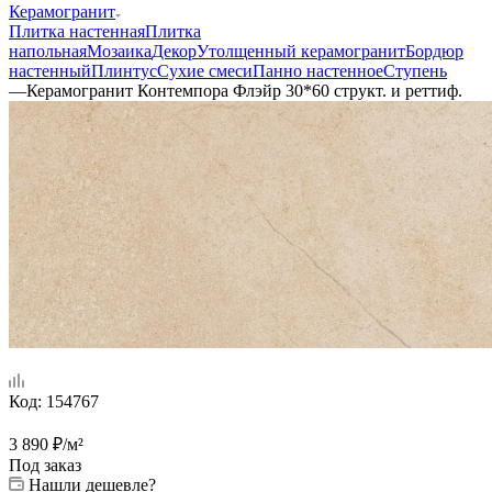
Керамогранит
Плитка настенная
Плитка
напольная
Мозаика
Декор
Утолщенный керамогранит
Бордюр
настенный
Плинтус
Сухие смеси
Панно настенное
Ступень
—
Керамогранит Контемпора Флэйр 30*60 структ. и реттиф.
Код:
154767
3 890
₽
/м²
Под заказ
Нашли дешевле?