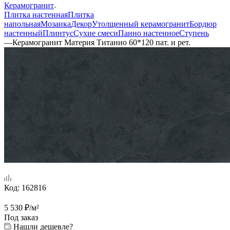
Керамогранит
Плитка настенная
Плитка
напольная
Мозаика
Декор
Утолщенный керамогранит
Бордюр
настенный
Плинтус
Сухие смеси
Панно настенное
Ступень
—
Керамогранит Материя Титанио 60*120 пат. и рет.
Код:
162816
5 530
₽
/м²
Под заказ
Нашли дешевле?