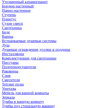
Утолщенный керамогранит
Бордюр настенный
Панно настенное
Ступень
Плинтус
Сухие смеси
Сантехника
Биде
Ванны
Встраиваемые душевые системы
Душ
Душевые ограждения, уголки и поддоны
Инсталляции
Комплектующие для сантехники
Писсуары
Полотенцесушители
Раковины
Слив
Смесители
Теплые полы
Унитазы
Мебель для ванной комнаты
Зеркала
Тумбы в ванную комнату
Тумбы под стиральную машину