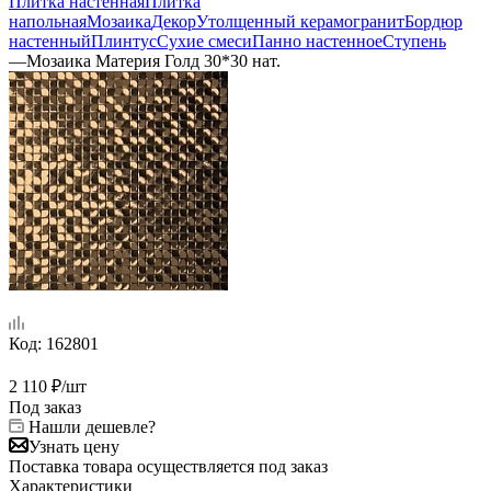
Плитка настенная
Плитка
напольная
Мозаика
Декор
Утолщенный керамогранит
Бордюр
настенный
Плинтус
Сухие смеси
Панно настенное
Ступень
—
Мозаика Материя Голд 30*30 нат.
Код:
162801
2 110
₽
/шт
Под заказ
Нашли дешевле?
Узнать цену
Поставка товара осуществляется под заказ
Характеристики