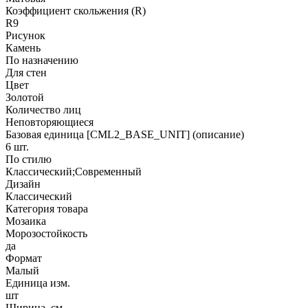
Коэффициент скольжения (R)
R9
Рисунок
Камень
По назначению
Для стен
Цвет
Золотой
Количество лиц
Неповторяющиеся
Базовая единица [CML2_BASE_UNIT] (описание)
6 шт.
По стилю
Классический;Современный
Дизайн
Классический
Категория товара
Мозаика
Морозостойкость
да
Формат
Малый
Единица изм.
шт
Ширина, см