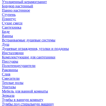
Утолщенный керамогранит
Бордюр настенный
Панно настенное
Ступень
Плинтус
Сухие смеси
Сантехника
Биде
Ванны
Встраиваемые душевые системы
Душ
Душевые ограждения, уголки и поддоны
Инсталляции
Комплектующие для сантехники
Писсуары
Полотенцесушители
Раковины
Слив
Смесители
Теплые полы
Унитазы
Мебель для ванной комнаты
Зеркала
Тумбы в ванную комнату
Тумбы под стиральную машину