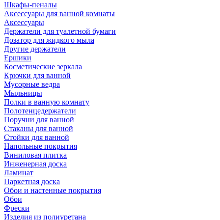
Шкафы-пеналы
Аксессуары для ванной комнаты
Аксессуары
Держатели для туалетной бумаги
Дозатор для жидкого мыла
Другие держатели
Ершики
Косметические зеркала
Крючки для ванной
Мусорные ведра
Мыльницы
Полки в ванную комнату
Полотенцедержатели
Поручни для ванной
Стаканы для ванной
Стойки для ванной
Напольные покрытия
Виниловая плитка
Инженерная доска
Ламинат
Паркетная доска
Обои и настенные покрытия
Обои
Фрески
Изделия из полиуретана