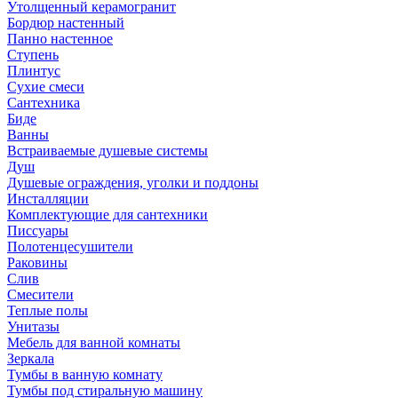
Утолщенный керамогранит
Бордюр настенный
Панно настенное
Ступень
Плинтус
Сухие смеси
Сантехника
Биде
Ванны
Встраиваемые душевые системы
Душ
Душевые ограждения, уголки и поддоны
Инсталляции
Комплектующие для сантехники
Писсуары
Полотенцесушители
Раковины
Слив
Смесители
Теплые полы
Унитазы
Мебель для ванной комнаты
Зеркала
Тумбы в ванную комнату
Тумбы под стиральную машину