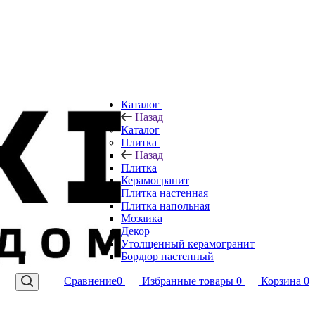
Каталог
Назад
Каталог
Плитка
Назад
Плитка
Керамогранит
Плитка настенная
Плитка напольная
Мозаика
Декор
Утолщенный керамогранит
Бордюр настенный
Сравнение
0
Избранные товары
0
Корзина
0