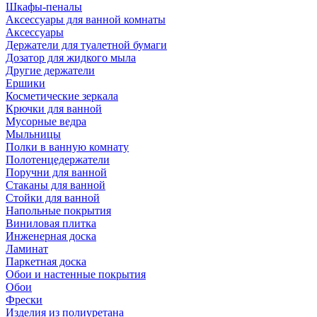
Шкафы-пеналы
Аксессуары для ванной комнаты
Аксессуары
Держатели для туалетной бумаги
Дозатор для жидкого мыла
Другие держатели
Ершики
Косметические зеркала
Крючки для ванной
Мусорные ведра
Мыльницы
Полки в ванную комнату
Полотенцедержатели
Поручни для ванной
Стаканы для ванной
Стойки для ванной
Напольные покрытия
Виниловая плитка
Инженерная доска
Ламинат
Паркетная доска
Обои и настенные покрытия
Обои
Фрески
Изделия из полиуретана