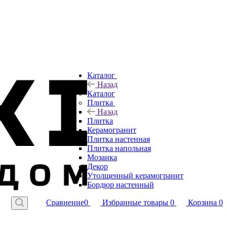
Каталог
Назад
Каталог
Плитка
Назад
Плитка
Керамогранит
Плитка настенная
Плитка напольная
Мозаика
Декор
Утолщенный керамогранит
Бордюр настенный
Сравнение
0
Избранные товары
0
Корзина
0