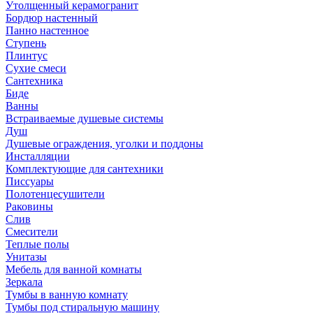
Утолщенный керамогранит
Бордюр настенный
Панно настенное
Ступень
Плинтус
Сухие смеси
Сантехника
Биде
Ванны
Встраиваемые душевые системы
Душ
Душевые ограждения, уголки и поддоны
Инсталляции
Комплектующие для сантехники
Писсуары
Полотенцесушители
Раковины
Слив
Смесители
Теплые полы
Унитазы
Мебель для ванной комнаты
Зеркала
Тумбы в ванную комнату
Тумбы под стиральную машину