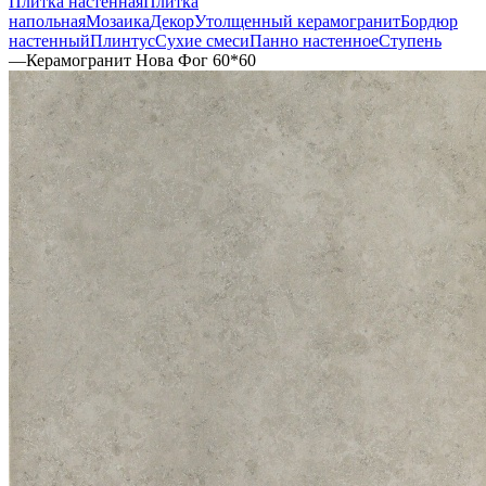
Плитка настенная
Плитка
напольная
Мозаика
Декор
Утолщенный керамогранит
Бордюр
настенный
Плинтус
Сухие смеси
Панно настенное
Ступень
—
Керамогранит Нова Фог 60*60