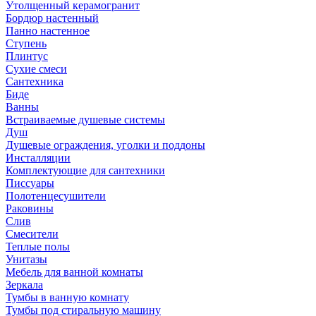
Утолщенный керамогранит
Бордюр настенный
Панно настенное
Ступень
Плинтус
Сухие смеси
Сантехника
Биде
Ванны
Встраиваемые душевые системы
Душ
Душевые ограждения, уголки и поддоны
Инсталляции
Комплектующие для сантехники
Писсуары
Полотенцесушители
Раковины
Слив
Смесители
Теплые полы
Унитазы
Мебель для ванной комнаты
Зеркала
Тумбы в ванную комнату
Тумбы под стиральную машину